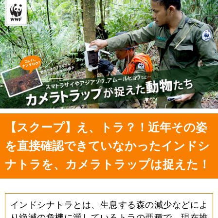
【スクープ】え、トラ？！近年その姿
を直接確認できていなかったインドシ
ナトラを、カメラトラップは捉えた！
インドシナトラとは、生息する森の減少などによ
り絶滅の危機に瀕しているトラの亜種で、現在推