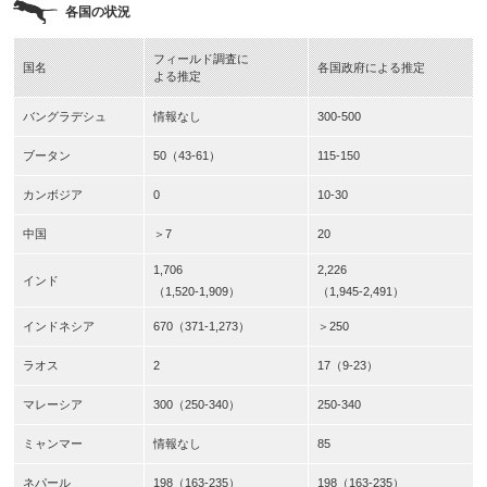
各国の状況
フィールド調査に
国名
各国政府による推定
よる推定
バングラデシュ
情報なし
300-500
ブータン
50（43-61）
115-150
カンボジア
0
10-30
中国
＞7
20
1,706
2,226
インド
（1,520-1,909）
（1,945-2,491）
インドネシア
670（371-1,273）
＞250
ラオス
2
17（9-23）
マレーシア
300（250-340）
250-340
ミャンマー
情報なし
85
ネパール
198（163-235）
198（163-235）