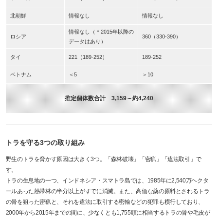
北朝鮮
情報なし
情報なし
情報なし
（＊2015年以降の
ロシア
360（330-390）
データはあり）
タイ
221（189-252）
189-252
ベトナム
＜5
＞10
推定個体数合計 3,159～約4,240
トラを守る3つの
取り組み
野生のトラを脅かす原因は大きく3つ。「森林破壊」「密猟」「違法取引」で
す。
トラの生息地の一つ、インドネシア・スマトラ島では、1985年に2,540万ヘクタ
ールあった熱帯林の半分以上がすでに消滅。また、高価な薬の原料とされるトラ
の骨を狙った密猟と、それを違法に取引する密輸などの犯罪も横行しており、
2000年から2015年までの間に、少なくとも1,755頭に相当するトラの骨や毛皮が