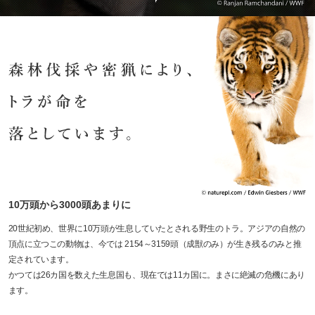
10万頭から3000頭あまりに
20世紀初め、世界に10万頭が生息していたとされる野生のトラ。アジアの自然の
頂点に立つこの動物は、今では 2154～3159頭（成獣のみ）が生き残るのみと推
定されています。
かつては26カ国を数えた生息国も、現在では11カ国に。まさに絶滅の危機にあり
ます。