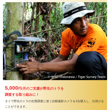
5,000
円/月
のご支援が野生のトラを
調査する取り組みに！
タイで野生のトラの生態調査に使う自動撮影カメラを3台購入し、
仕掛ける
ことができます。