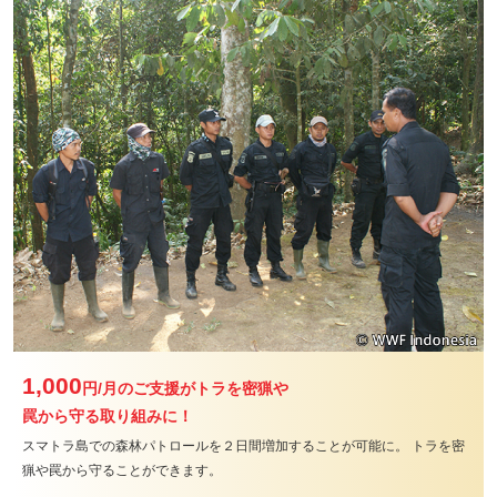
1,000
円/月
のご支援がトラを密猟や
罠から守る取り組みに！
スマトラ島での森林パトロールを２日間増加することが可能に。
トラを密
猟や罠から守ることができます。