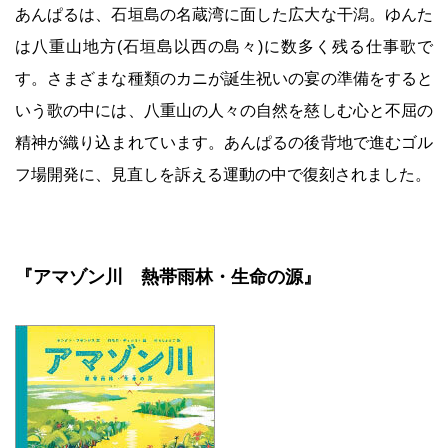
あんぱるは、石垣島の名蔵湾に面した広大な干潟。ゆんた
は八重山地方(石垣島以西の島々)に数多く残る仕事歌で
す。さまざまな種類のカニが誕生祝いの宴の準備をすると
いう歌の中には、八重山の人々の自然を慈しむ心と不屈の
精神が織り込まれています。あんぱるの後背地で進むゴル
フ場開発に、見直しを訴える運動の中で復刻されました。
『アマゾン川 熱帯雨林・生命の源』